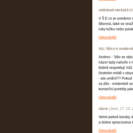
shlédnutí obrázků
(
M
V Š E co je uvedeno 
šikovná, také se snaž
ruky tužku nebo paste
Odpovědět
Ad.: Něco k modern
Andreo - "dílo ve styl
názor tady nahoře v 
klidně respektuji Váš 
čestném místě v obyvá
- ale umění?? Pokud se
za dílo - evidentně v
komerční portréty jak
Odpovědět
názor
(
Jano
,
17. 10.
Velmi pekné kresby, 
a dobre spracovana 
Odpovědět