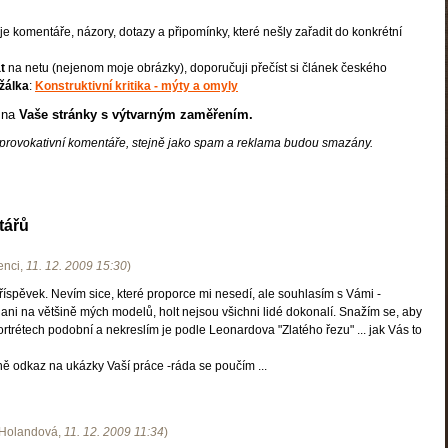
e komentáře, názory, dotazy a připomínky, které nešly zařadit do konkrétní
t
na netu (nejenom moje obrázky), doporučuji přečíst si článek českého
žálka
:
Konstruktivní kritika - mýty a omyly
 na
Vaše stránky s výtvarným zaměřením.
 provokativní komentáře, stejně jako spam a reklama budou smazány.
tářů
enci
,
11. 12. 2009
15:30
)
íspěvek. Nevím sice, které proporce mi nesedí, ale souhlasím s Vámi -
 ani na většině mých modelů, holt nejsou všichni lidé dokonalí. Snažím se, aby
portrétech podobní a nekreslím je podle Leonardova "Zlatého řezu" ... jak Vás to
ně odkaz na ukázky Vaší práce -ráda se poučím ...
 Holandová
,
11. 12. 2009
11:34
)