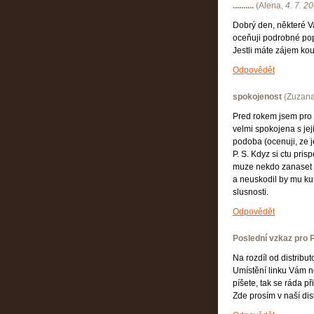
..........
(
Alena
,
4. 7. 2
Dobrý den, některé V
oceňuji podrobné pop
Jestli máte zájem kou
Odpovědět
spokojenost
(
Zuzana
Pred rokem jsem pro s
velmi spokojena s jej
podoba (ocenuji, ze 
P. S. Kdyz si ctu pris
muze nekdo zanaset z
a neuskodil by mu kur
slusnosti.
Odpovědět
Poslední vzkaz pro 
Na rozdíl od distribu
Umístění linku Vám ne
píšete, tak se ráda př
Zde prosím v naší dis