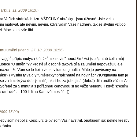
arki
,
1. 11. 2009
16:10
)
na Vašich stránkách, tzn. VŠECHNY obrázky - jsou úžasné. Jste velice
ím malovat, ale nevím, nevím, když vidím Vaše nádhery, tak se stydím vzít do
l. Moc se mi vše líbí.
ímu umění
(
Menci
,
27. 10. 2009
18:56
)
u vajglů připíchnutých k útržkům z novin" neurážím! Asi jste špatně četla můj
rubrice "O umění"?? Prostě já osobně taková díla za umění nepovažuju ale
názor - že Vám se to líbí a vidíte v tom originalitu. Máte je pověšeny na
ku? (Myslím ty vajgly "umělecky" připíchnuté na novinách?)Originalita tam je
 za tím skrývá dobrý malíř, tak si ho za jeho jiná (dobrá) díla určitě vážím. Ale
ytvořené za 5 minut a s pořádnou cenovkou si ho vážit nemohu. I když "kreslím
é umí udělat 100 lidí na Karlově mostě" :-))
 2009
15:00
)
keby som nebol z Košíc,urcite by som Vas navstívil, opakujem sa: pekne kresby
stránka