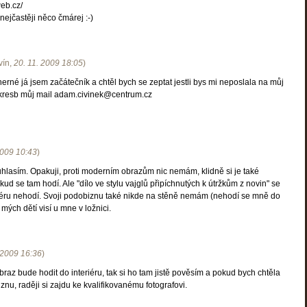
web.cz/
 nejčastěji něco čmárej :-)
vín
,
20. 11. 2009
18:05
)
herné já jsem začátečník a chtěl bych se zeptat jestli bys mi neposlala na můj
 kresb můj mail adam.civinek@centrum.cz
2009
10:43
)
uhlasím. Opakuji, proti moderním obrazům nic nemám, klidně si je také
ud se tam hodí. Ale "dílo ve stylu vajglů připíchnutých k útržkům z novin" se
éru nehodí. Svoji podobiznu také nikde na stěně nemám (nehodí se mně do
 mých dětí visí u mne v ložnici.
 2009
16:36
)
raz bude hodit do interiéru, tak si ho tam jistě pověsím a pokud bych chtěla
nu, raději si zajdu ke kvalifikovanému fotografovi.