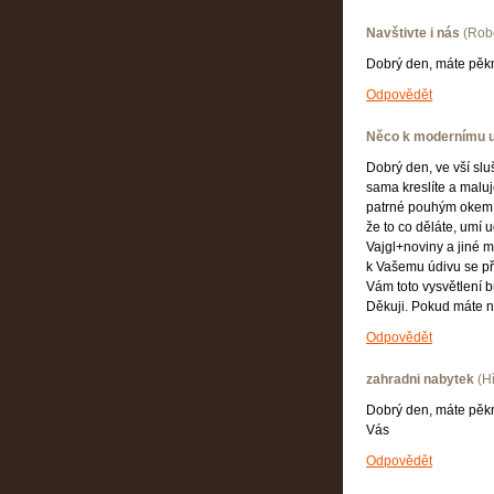
Navštivte i nás
(
Rob
Dobrý den, máte pěkné
Odpovědět
Něco k modernímu 
Dobrý den, ve vší sluš
sama kreslíte a maluj
patrné pouhým okem. 
že to co děláte, umí 
Vajgl+noviny a jiné m
k Vašemu údivu se př
Vám toto vysvětlení b
Děkuji. Pokud máte 
Odpovědět
zahradni nabytek
(
H
Dobrý den, máte pěkn
Vás
Odpovědět