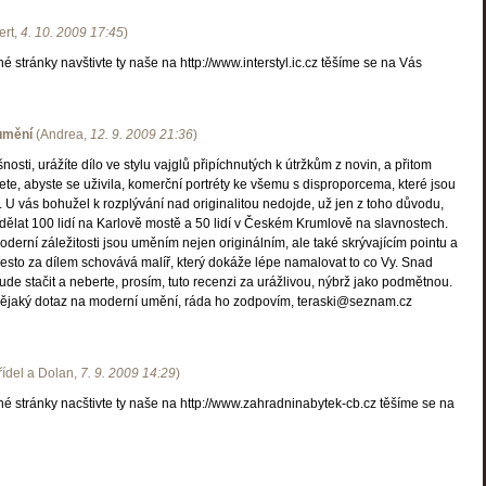
ert
,
4. 10. 2009
17:45
)
 stránky navštivte ty naše na http://www.interstyl.ic.cz těšíme se na Vás
umění
(
Andrea
,
12. 9. 2009
21:36
)
nosti, urážíte dílo ve stylu vajglů připíchnutých k útržkům z novin, a přitom
ete, abyste se uživila, komerční portréty ke všemu s disproporcema, které jsou
U vás bohužel k rozplývání nad originalitou nedojde, už jen z toho důvodu,
udělat 100 lidí na Karlově mostě a 50 lidí v Českém Krumlově na slavnostech.
oderní záležitosti jsou uměním nejen originálním, ale také skrývajícím pointu a
esto za dílem schovává malíř, který dokáže lépe namalovat to co Vy. Snad
ude stačit a neberte, prosím, tuto recenzi za urážlivou, nýbrž jako podmětnou.
nějaký dotaz na moderní umění, ráda ho zodpovím, teraski@seznam.cz
řídel a Dolan
,
7. 9. 2009
14:29
)
é stránky nacštivte ty naše na http://www.zahradninabytek-cb.cz těšíme se na