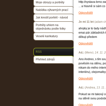
http://vystava-brno.s
Moje obrazy a portréty
... a hlavně si sám co
Nabídka výtvarných prací
Odpovědět
Jak kreslit portrét - návod
Je mi 11 let
(
adam ci
Portréty uhlem na
ahojky je to tady nád
objednávku podle fotky
emai pár základních
Veselé karikatury
děkuji předem
Odpovědět
RSS
Ad.:
(
Menci
,
14. 11. 
Ano Andreo, s tím so
Přehled zdrojů
pověsím na stěnu, pok
nikam do mého interi
interiéru), olejomalby
Odpovědět
Ad.:
(
Andrea
,
13. 11.
Pokud se mi takový ob
na stěně svou podobiz
Odpovědět