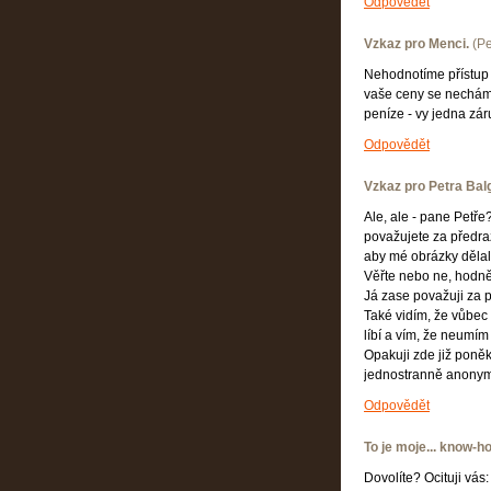
Odpovědět
Vzkaz pro Menci.
(
Pe
Nehodnotíme přístup 
vaše ceny se nechám r
peníze - vy jedna zár
Odpovědět
Vzkaz pro Petra Bal
Ale, ale - pane Petře?
považujete za předraž
aby mé obrázky dělaly 
Věřte nebo ne, hodně
Já zase považuji za p
Také vidím, že vůbec ne
líbí a vím, že neumím
Opakuji zde již poněk
jednostranně anonym
Odpovědět
To je moje... know-ho
Dovolíte? Ocituji vás