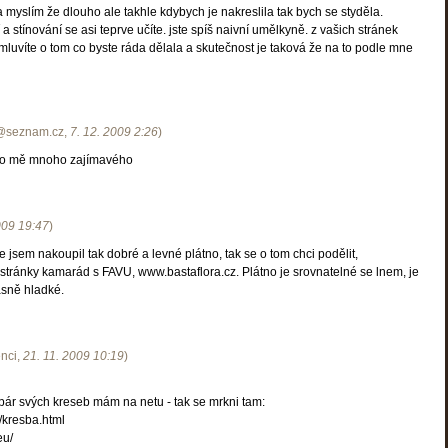
 a myslím že dlouho ale takhle kdybych je nakreslila tak bych se styděla.
 stínování se asi teprve učíte. jste spíš naivní umělkyně. z vašich stránek
luvíte o tom co byste ráda dělala a skutečnost je taková že na to podle mne
4@seznam.cz
,
7. 12. 2009
2:26
)
 pro mě mnoho zajímavého
009
19:47
)
 jsem nakoupil tak dobré a levné plátno, tak se o tom chci podělit,
stránky kamarád s FAVU, www.bastaflora.cz. Plátno je srovnatelné se lnem, je
ásně hladké.
nci
,
21. 11. 2009
10:19
)
pár svých kreseb mám na netu - tak se mrkni tam:
u/kresba.html
eu/