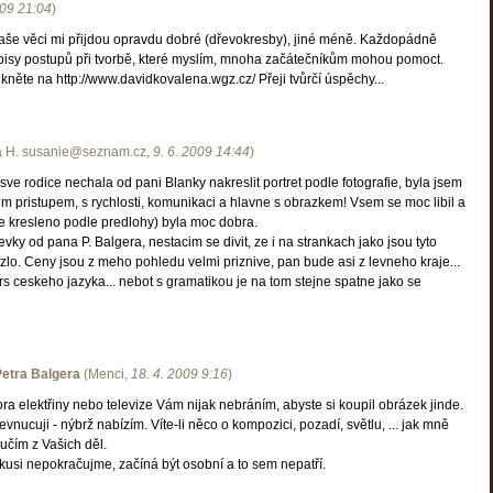
009
21:04
)
aše věci mi přijdou opravdu dobré (dřevokresby), jiné méně. Každopádně
isy postupů při tvorbě, které myslím, mnoha začátečníkům mohou pomoct.
kněte na http://www.davidkovalena.wgz.cz/ Přeji tvůrčí úspěchy...
 H. susanie@seznam.cz
,
9. 6. 2009
14:44
)
ve rodice nechala od pani Blanky nakreslit portret podle fotografie, byla jsem
im pristupem, s rychlosti, komunikaci a hlavne s obrazkem! Vsem se moc libil a
je kresleno podle predlohy) byla moc dobra.
pevky od pana P. Balgera, nestacim se divit, ze i na strankach jako jsou tyto
lo. Ceny jsou z meho pohledu velmi priznive, pan bude asi z levneho kraje...
s ceskeho jazyka... nebot s gramatikou je na tom stejne spatne jako se
Petra Balgera
(
Menci
,
18. 4. 2009
9:16
)
tora elektřiny nebo televize Vám nijak nebráním, abyste si koupil obrázek jinde.
vnucuji - nýbrž nabízím. Víte-li něco o kompozici, pozadí, světlu, ... jak mně
iučím z Vašich děl.
kusi nepokračujme, začíná být osobní a to sem nepatří.