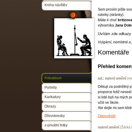
Kniha návštěv
Sem prosím pište svoj
rubriky (stránky).
Máte-li chuť
kritizova
výtvarníka
Jana Dole
Uvítám zde odkazy
Vulgární, nemístné a
Komentáře
Přehled komen
Fotoalbum
ad.: naivní umění
(
m
Děkuji za podnětný př
Portréty
proporce totiž nesedí
Karikatury
si lidé byli na mých 
učili ve škole.
Obrazy
Ale dejte mi sem klid
Dřevokresby
Odpovědět
z-privátní fotky
naivní umění
(
Šárka