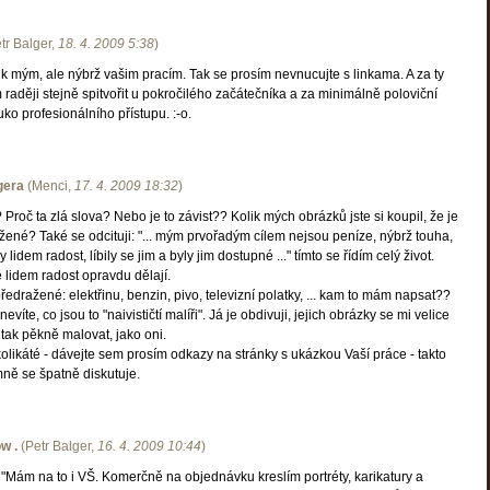
tr Balger
,
18. 4. 2009
5:38
)
k mým, ale nýbrž vašim pracím. Tak se prosím nevnucujte s linkama. A za ty
aději stejně spitvořit u pokročilého začátečníka a za minimálně poloviční
uko profesionálního přístupu. :-o.
gera
(
Menci
,
17. 4. 2009
18:32
)
 Proč ta zlá slova? Nebo je to závist?? Kolik mých obrázků jste si koupil, že je
ené? Také se odcituji: "... mým prvořadým cílem nejsou peníze, nýbrž touha,
lidem radost, líbily se jim a byly jim dostupné ..." tímto se řídím celý život.
 lidem radost opravdu dělají.
ředražené: elektřinu, benzin, pivo, televizní polatky, ... kam to mám napsat??
víte, co jsou to "naivističtí malíři". Já je obdivuji, jejich obrázky se mi velice
 tak pěkně malovat, jako oni.
olikáté - dávejte sem prosím odkazy na stránky s ukázkou Vaší práce - takto
ně se špatně diskutuje.
w .
(
Petr Balger
,
16. 4. 2009
10:44
)
: "Mám na to i VŠ. Komerčně na objednávku kreslím portréty, karikatury a