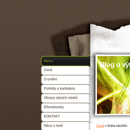
Menu
Blog o vý
Úvod
O umění
Portréty a karikatury
Obrazy starých mistrů
Dřevokresby
KONTAKT
Něco o mně
Úvod
»
Kniha návštěv