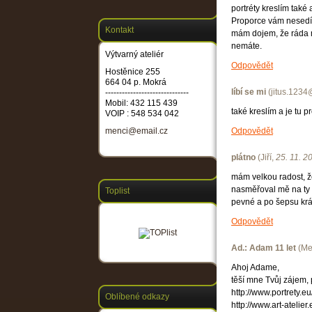
portréty kreslím také
Proporce vám nesedí a
Kontakt
mám dojem, že ráda m
nemáte.
Výtvarný ateliér
Odpovědět
Hostěnice 255
664 04 p. Mokrá
líbí se mi
(
jitus.123
------------------------------
Mobil: 432 115 439
také kreslím a je tu
VOIP : 548 534 042
menci@email.cz
Odpovědět
plátno
(
Jiří
,
25. 11. 2
mám velkou radost, že
nasměřoval mě na ty 
Toplist
pevné a po šepsu kr
Odpovědět
Ad.: Adam 11 let
(
Me
Ahoj Adame,
těší mne Tvůj zájem, 
http://www.portrety.e
Oblíbené odkazy
http://www.art-atelier.