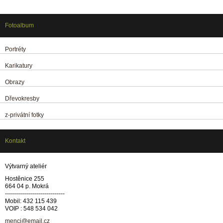
Fotoalbum
Portréty
Karikatury
Obrazy
Dřevokresby
z-privátní fotky
Kontakt
Výtvarný ateliér
Hostěnice 255
664 04 p. Mokrá
------------------------------
Mobil: 432 115 439
VOIP : 548 534 042
menci@email.cz