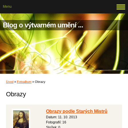
Menu
Blog o výtvarném umění ...
Úvod
»
Fotoalbum
»
Obrazy
Obrazy
Obrazy podle Starých Mistrů
Datum:
11. 10. 2013
Fotografií:
16
Složek:
0