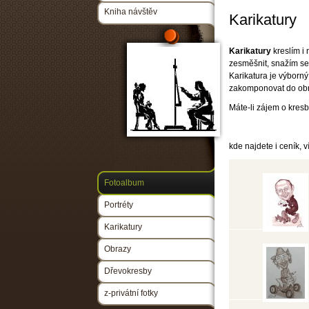
Kniha návštěv
Karikatury
Karikatury
kreslím i 
zesměšnit, snažím se 
Karikatura je výborný
zakomponovat do ob
Máte-li zájem o kresbu
kde najdete i ceník, 
Fotoalbum
Portréty
Karikatury
Obrazy
Dřevokresby
z-privátní fotky