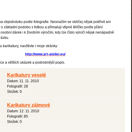
na objednávku podle fotografie. Nesnažím se obličej nějak pokřivit ani
o základní podobu s fotkou a přimaluji vtipné tělíčko podle přání.
 osobní dárek i k životním výročím, kdy lze číslo výročí nějak nenápadně
rázku.
 karikatury, navštivte i moje stránky:
http://www.art-atelier.eu/
více a větších ukázek a podrobnější popis.
Karikatury veselé
Datum:
11. 11. 2010
Fotografií:
28
Složek:
0
Karikatury zájmové
Datum:
12. 11. 2010
Fotografií:
85
Složek:
0