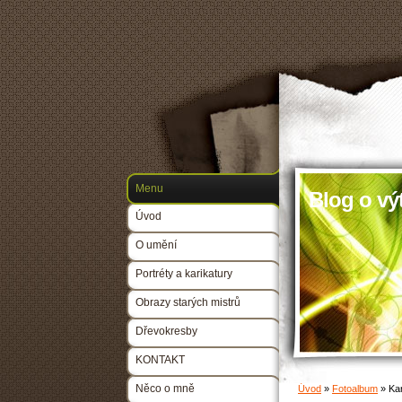
Menu
Blog o vý
Úvod
O umění
Portréty a karikatury
Obrazy starých mistrů
Dřevokresby
KONTAKT
Něco o mně
Úvod
»
Fotoalbum
»
Kar