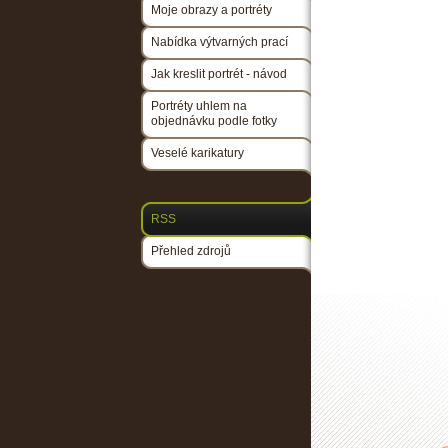
Moje obrazy a portréty
Nabídka výtvarných prací
Jak kreslit portrét - návod
Portréty uhlem na
objednávku podle fotky
Veselé karikatury
RSS
Přehled zdrojů