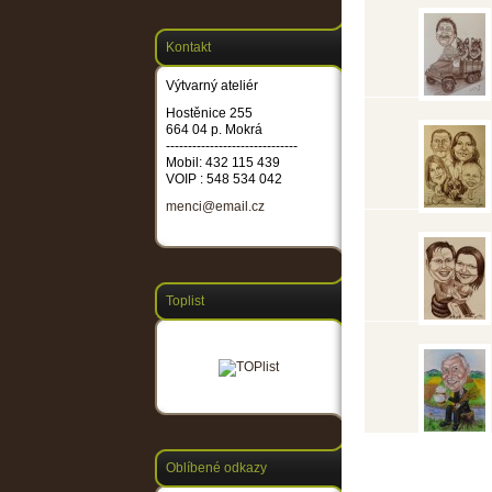
Kontakt
Výtvarný ateliér
Hostěnice 255
664 04 p. Mokrá
------------------------------
Mobil: 432 115 439
VOIP : 548 534 042
menci@email.cz
Toplist
Oblíbené odkazy