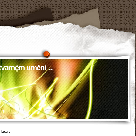
tvarném umění ...
ikatury