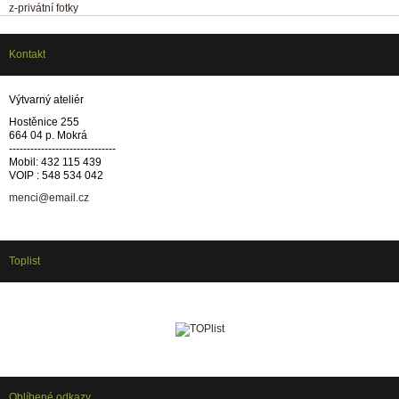
z-privátní fotky
Kontakt
Výtvarný ateliér
Hostěnice 255
664 04 p. Mokrá
------------------------------
Mobil: 432 115 439
VOIP : 548 534 042
menci@email.cz
Toplist
Oblíbené odkazy