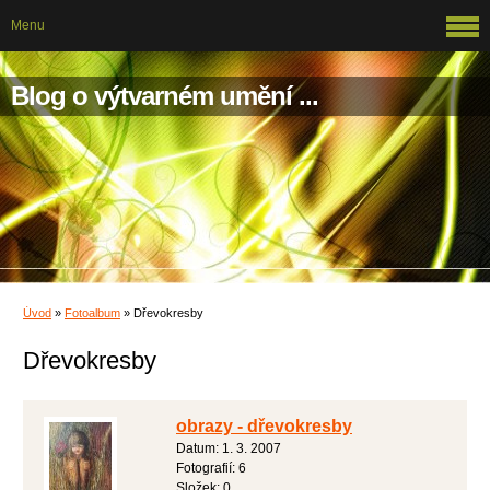
Menu
Blog o výtvarném umění ...
Úvod
»
Fotoalbum
»
Dřevokresby
Dřevokresby
obrazy - dřevokresby
Datum:
1. 3. 2007
Fotografií:
6
Složek:
0