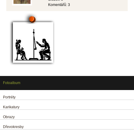
Komentářů:
3
Fotoalbum
Portréty
Karikatury
Obrazy
Dřevokresby