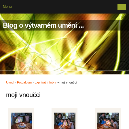
Menu
Blog o výtvarném umění ...
Úvod
»
Fotoalbum
»
z-privátní fotky
»
moji vnoučci
moji vnoučci