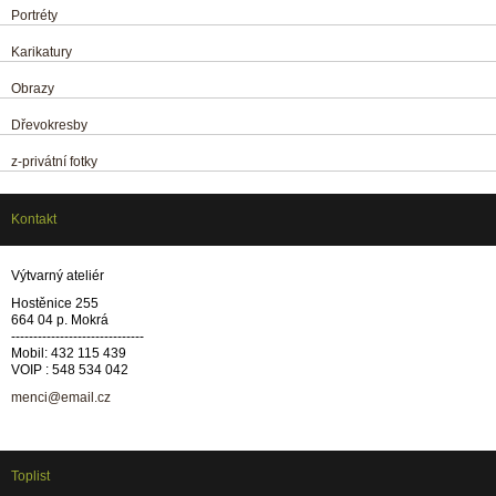
Portréty
Karikatury
Obrazy
Dřevokresby
z-privátní fotky
Kontakt
Výtvarný ateliér
Hostěnice 255
664 04 p. Mokrá
------------------------------
Mobil: 432 115 439
VOIP : 548 534 042
menci@email.cz
Toplist